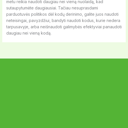
metu reikia naudoti daugiau nei vieną nuolaidą, kad
sutaupytumėte daugiausiai. Tačiau nesuprasdami
parduotuvės politikos dėl kodų derinimo, galite juos naudoti
neteisingai, pavyzdžiui, bandyti naudoti kodus, kurie nedera
tarpusavyje, arba neišnaudoti galimybės efektyviai panaudoti
daugiau nei vieną kodą.