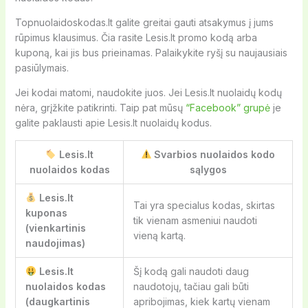
Topnuolaidoskodas.lt galite greitai gauti atsakymus į jums
rūpimus klausimus. Čia rasite Lesis.lt promo kodą arba
kuponą, kai jis bus prieinamas. Palaikykite ryšį su naujausiais
pasiūlymais.
Jei kodai matomi, naudokite juos. Jei Lesis.lt nuolaidų kodų
nėra, grįžkite patikrinti. Taip pat mūsų
“Facebook” grupė
je
galite paklausti apie Lesis.lt nuolaidų kodus.
Lesis.lt
Svarbios nuolaidos kodo
nuolaidos kodas
sąlygos
Lesis.lt
Tai yra specialus kodas, skirtas
kuponas
tik vienam asmeniui naudoti
(vienkartinis
vieną kartą.
naudojimas)
Lesis.lt
Šį kodą gali naudoti daug
nuolaidos kodas
naudotojų, tačiau gali būti
(daugkartinis
apribojimas, kiek kartų vienam