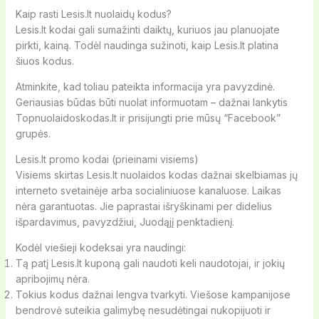
Kaip rasti Lesis.lt nuolaidų kodus?
Lesis.lt kodai gali sumažinti daiktų, kuriuos jau planuojate
pirkti, kainą. Todėl naudinga sužinoti, kaip Lesis.lt platina
šiuos kodus.
Atminkite, kad toliau pateikta informacija yra pavyzdinė.
Geriausias būdas būti nuolat informuotam – dažnai lankytis
Topnuolaidoskodas.lt ir prisijungti prie mūsų “Facebook”
grupės.
Lesis.lt promo kodai (prieinami visiems)
Visiems skirtas Lesis.lt nuolaidos kodas dažnai skelbiamas jų
interneto svetainėje arba socialiniuose kanaluose. Laikas
nėra garantuotas. Jie paprastai išryškinami per didelius
išpardavimus, pavyzdžiui, Juodąjį penktadienį.
Kodėl viešieji kodeksai yra naudingi:
Tą patį Lesis.lt kuponą gali naudoti keli naudotojai, ir jokių
apribojimų nėra.
Tokius kodus dažnai lengva tvarkyti. Viešose kampanijose
bendrovė suteikia galimybę nesudėtingai nukopijuoti ir