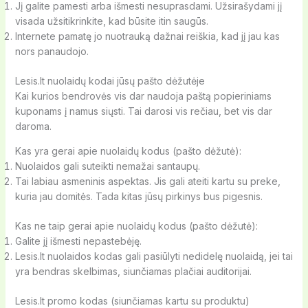
Jį galite pamesti arba išmesti nesuprasdami. Užsirašydami jį
visada užsitikrinkite, kad būsite itin saugūs.
Internete pamatę jo nuotrauką dažnai reiškia, kad jį jau kas
nors panaudojo.
Lesis.lt nuolaidų kodai jūsų pašto dėžutėje
Kai kurios bendrovės vis dar naudoja paštą popieriniams
kuponams į namus siųsti. Tai darosi vis rečiau, bet vis dar
daroma.
Kas yra gerai apie nuolaidų kodus (pašto dėžutė):
Nuolaidos gali suteikti nemažai santaupų.
Tai labiau asmeninis aspektas. Jis gali ateiti kartu su preke,
kuria jau domitės. Tada kitas jūsų pirkinys bus pigesnis.
Kas ne taip gerai apie nuolaidų kodus (pašto dėžutė):
Galite jį išmesti nepastebėję.
Lesis.lt nuolaidos kodas gali pasiūlyti nedidelę nuolaidą, jei tai
yra bendras skelbimas, siunčiamas plačiai auditorijai.
Lesis.lt promo kodas (siunčiamas kartu su produktu)