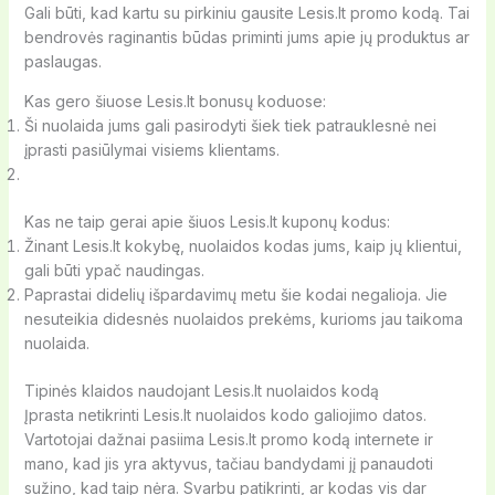
Gali būti, kad kartu su pirkiniu gausite Lesis.lt promo kodą. Tai
bendrovės raginantis būdas priminti jums apie jų produktus ar
paslaugas.
Kas gero šiuose Lesis.lt bonusų koduose:
Ši nuolaida jums gali pasirodyti šiek tiek patrauklesnė nei
įprasti pasiūlymai visiems klientams.
Kas ne taip gerai apie šiuos Lesis.lt kuponų kodus:
Žinant Lesis.lt kokybę, nuolaidos kodas jums, kaip jų klientui,
gali būti ypač naudingas.
Paprastai didelių išpardavimų metu šie kodai negalioja. Jie
nesuteikia didesnės nuolaidos prekėms, kurioms jau taikoma
nuolaida.
Tipinės klaidos naudojant Lesis.lt nuolaidos kodą
Įprasta netikrinti Lesis.lt nuolaidos kodo galiojimo datos.
Vartotojai dažnai pasiima Lesis.lt promo kodą internete ir
mano, kad jis yra aktyvus, tačiau bandydami jį panaudoti
sužino, kad taip nėra. Svarbu patikrinti, ar kodas vis dar