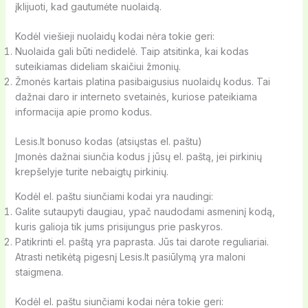
įklijuoti, kad gautumėte nuolaidą.
Kodėl viešieji nuolaidų kodai nėra tokie geri:
Nuolaida gali būti nedidelė. Taip atsitinka, kai kodas
suteikiamas dideliam skaičiui žmonių.
Žmonės kartais platina pasibaigusius nuolaidų kodus. Tai
dažnai daro ir interneto svetainės, kuriose pateikiama
informacija apie promo kodus.
Lesis.lt bonuso kodas (atsiųstas el. paštu)
Įmonės dažnai siunčia kodus į jūsų el. paštą, jei pirkinių
krepšelyje turite nebaigtų pirkinių.
Kodėl el. paštu siunčiami kodai yra naudingi:
Galite sutaupyti daugiau, ypač naudodami asmeninį kodą,
kuris galioja tik jums prisijungus prie paskyros.
Patikrinti el. paštą yra paprasta. Jūs tai darote reguliariai.
Atrasti netikėtą pigesnį Lesis.lt pasiūlymą yra maloni
staigmena.
Kodėl el. paštu siunčiami kodai nėra tokie geri: