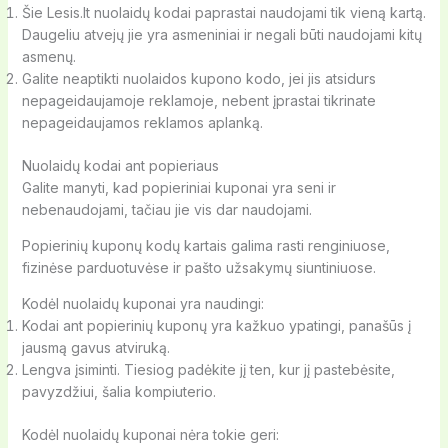
Šie Lesis.lt nuolaidų kodai paprastai naudojami tik vieną kartą.
Daugeliu atvejų jie yra asmeniniai ir negali būti naudojami kitų
asmenų.
Galite neaptikti nuolaidos kupono kodo, jei jis atsidurs
nepageidaujamoje reklamoje, nebent įprastai tikrinate
nepageidaujamos reklamos aplanką.
Nuolaidų kodai ant popieriaus
Galite manyti, kad popieriniai kuponai yra seni ir
nebenaudojami, tačiau jie vis dar naudojami.
Popierinių kuponų kodų kartais galima rasti renginiuose,
fizinėse parduotuvėse ir pašto užsakymų siuntiniuose.
Kodėl nuolaidų kuponai yra naudingi:
Kodai ant popierinių kuponų yra kažkuo ypatingi, panašūs į
jausmą gavus atviruką.
Lengva įsiminti. Tiesiog padėkite jį ten, kur jį pastebėsite,
pavyzdžiui, šalia kompiuterio.
Kodėl nuolaidų kuponai nėra tokie geri: