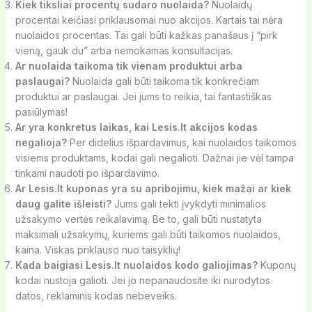
Kiek tiksliai procentų sudaro nuolaida?
Nuolaidų
procentai keičiasi priklausomai nuo akcijos. Kartais tai nėra
nuolaidos procentas. Tai gali būti kažkas panašaus į “pirk
vieną, gauk du” arba nemokamas konsultacijas.
Ar nuolaida taikoma tik vienam produktui arba
paslaugai?
Nuolaida gali būti taikoma tik konkrečiam
produktui ar paslaugai. Jei jums to reikia, tai fantastiškas
pasiūlymas!
Ar yra konkretus laikas, kai Lesis.lt akcijos kodas
negalioja?
Per didelius išpardavimus, kai nuolaidos taikomos
visiems produktams, kodai gali negalioti. Dažnai jie vėl tampa
tinkami naudoti po išpardavimo.
Ar Lesis.lt kuponas yra su apribojimu, kiek mažai ar kiek
daug galite išleisti?
Jums gali tekti įvykdyti minimalios
užsakymo vertės reikalavimą. Be to, gali būti nustatyta
maksimali užsakymų, kuriems gali būti taikomos nuolaidos,
kaina. Viskas priklauso nuo taisyklių!
Kada baigiasi Lesis.lt nuolaidos kodo galiojimas?
Kuponų
kodai nustoja galioti. Jei jo nepanaudosite iki nurodytos
datos, reklaminis kodas nebeveiks.