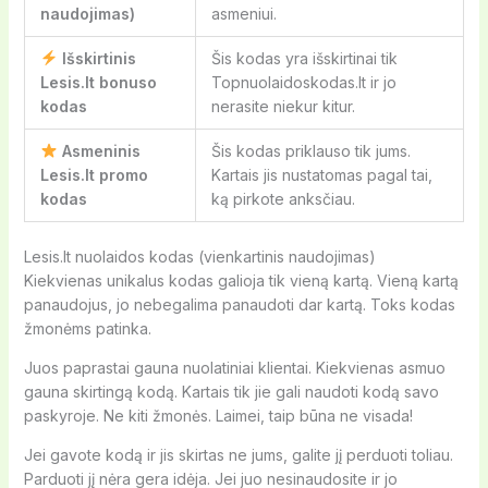
naudojimas)
asmeniui.
Išskirtinis
Šis kodas yra išskirtinai tik
Lesis.lt bonuso
Topnuolaidoskodas.lt ir jo
kodas
nerasite niekur kitur.
Asmeninis
Šis kodas priklauso tik jums.
Lesis.lt promo
Kartais jis nustatomas pagal tai,
kodas
ką pirkote anksčiau.
Lesis.lt nuolaidos kodas (vienkartinis naudojimas)
Kiekvienas unikalus kodas galioja tik vieną kartą. Vieną kartą
panaudojus, jo nebegalima panaudoti dar kartą. Toks kodas
žmonėms patinka.
Juos paprastai gauna nuolatiniai klientai. Kiekvienas asmuo
gauna skirtingą kodą. Kartais tik jie gali naudoti kodą savo
paskyroje. Ne kiti žmonės. Laimei, taip būna ne visada!
Jei gavote kodą ir jis skirtas ne jums, galite jį perduoti toliau.
Parduoti jį nėra gera idėja. Jei juo nesinaudosite ir jo