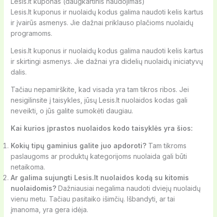
Lesis.lt kuponas (daugkartinis naudojimas)
Lesis.lt kuponus ir nuolaidų kodus galima naudoti kelis kartus
ir įvairūs asmenys. Jie dažnai priklauso plačioms nuolaidų
programoms.
Lesis.lt kuponus ir nuolaidų kodus galima naudoti kelis kartus
ir skirtingi asmenys. Jie dažnai yra didelių nuolaidų iniciatyvų
dalis.
Tačiau nepamirškite, kad visada yra tam tikros ribos. Jei
nesigilinsite į taisykles, jūsų Lesis.lt nuolaidos kodas gali
neveikti, o jūs galite sumokėti daugiau.
Kai kurios įprastos nuolaidos kodo taisyklės yra šios:
Kokių tipų gaminius galite juo apdoroti?
Tam tikroms
paslaugoms ar produktų kategorijoms nuolaida gali būti
netaikoma.
Ar galima sujungti Lesis.lt nuolaidos kodą su kitomis
nuolaidomis?
Dažniausiai negalima naudoti dviejų nuolaidų
vienu metu. Tačiau pasitaiko išimčių. Išbandyti, ar tai
įmanoma, yra gera idėja.