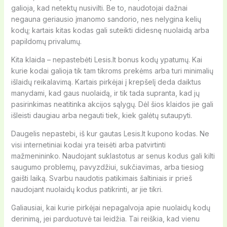
galioja, kad netektų nusivilti. Be to, naudotojai dažnai
negauna geriausio įmanomo sandorio, nes nelygina kelių
kodų; kartais kitas kodas gali suteikti didesnę nuolaidą arba
papildomų privalumų.
Kita klaida – nepastebėti Lesis.lt bonus kodų ypatumų. Kai
kurie kodai galioja tik tam tikroms prekėms arba turi minimalių
išlaidų reikalavimą. Kartais pirkėjai į krepšelį deda daiktus
manydami, kad gaus nuolaidą, ir tik tada supranta, kad jų
pasirinkimas neatitinka akcijos sąlygų. Dėl šios klaidos jie gali
išleisti daugiau arba negauti tiek, kiek galėtų sutaupyti.
Daugelis nepastebi, iš kur gautas Lesis.lt kupono kodas. Ne
visi internetiniai kodai yra teisėti arba patvirtinti
mažmenininko. Naudojant suklastotus ar senus kodus gali kilti
saugumo problemų, pavyzdžiui, sukčiavimas, arba tiesiog
gaišti laiką. Svarbu naudotis patikimais šaltiniais ir prieš
naudojant nuolaidų kodus patikrinti, ar jie tikri.
Galiausiai, kai kurie pirkėjai nepagalvoja apie nuolaidų kodų
derinimą, jei parduotuvė tai leidžia. Tai reiškia, kad vienu