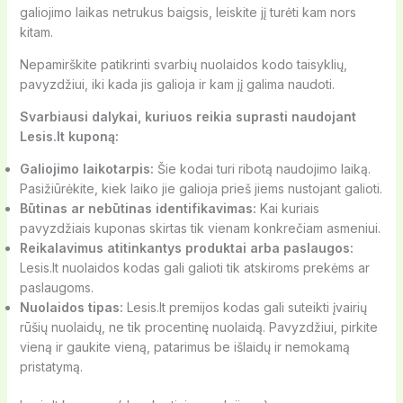
galiojimo laikas netrukus baigsis, leiskite jį turėti kam nors
kitam.
Nepamirškite patikrinti svarbių nuolaidos kodo taisyklių,
pavyzdžiui, iki kada jis galioja ir kam jį galima naudoti.
Svarbiausi dalykai, kuriuos reikia suprasti naudojant
Lesis.lt kuponą:
Galiojimo laikotarpis:
Šie kodai turi ribotą naudojimo laiką.
Pasižiūrėkite, kiek laiko jie galioja prieš jiems nustojant galioti.
Būtinas ar nebūtinas identifikavimas:
Kai kuriais
pavyzdžiais kuponas skirtas tik vienam konkrečiam asmeniui.
Reikalavimus atitinkantys produktai arba paslaugos:
Lesis.lt nuolaidos kodas gali galioti tik atskiroms prekėms ar
paslaugoms.
Nuolaidos tipas:
Lesis.lt premijos kodas gali suteikti įvairių
rūšių nuolaidų, ne tik procentinę nuolaidą. Pavyzdžiui, pirkite
vieną ir gaukite vieną, patarimus be išlaidų ir nemokamą
pristatymą.