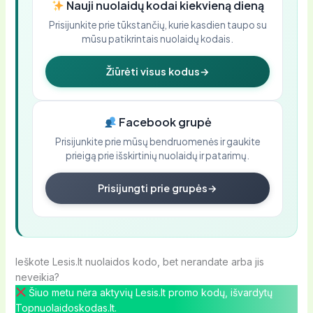
Nauji nuolaidų kodai kiekvieną dieną
Prisijunkite prie tūkstančių, kurie kasdien taupo su
mūsu patikrintais nuolaidų kodais.
Žiūrėti visus kodus
→
Facebook grupė
Prisijunkite prie mūsų bendruomenės ir gaukite
prieigą prie išskirtinių nuolaidų ir patarimų.
Prisijungti prie grupės
→
Ieškote Lesis.lt nuolaidos kodo, bet nerandate arba jis
neveikia?
Šiuo metu nėra aktyvių Lesis.lt promo kodų, išvardytų
Topnuolaidoskodas.lt.