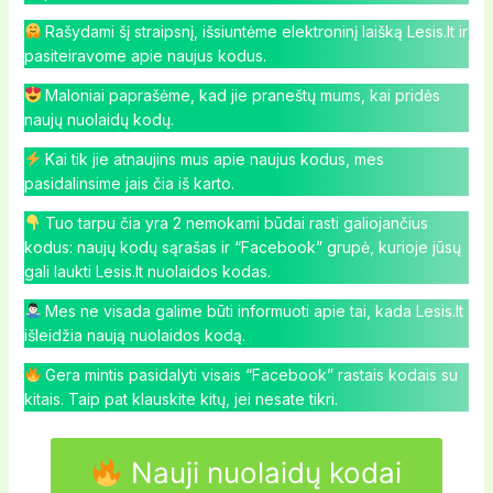
Rašydami šį straipsnį, išsiuntėme elektroninį laišką Lesis.lt ir
pasiteiravome apie naujus kodus.
Maloniai paprašėme, kad jie praneštų mums, kai pridės
naujų nuolaidų kodų.
Kai tik jie atnaujins mus apie naujus kodus, mes
pasidalinsime jais čia iš karto.
Tuo tarpu čia yra 2 nemokami būdai rasti galiojančius
kodus: naujų kodų sąrašas ir “Facebook” grupė, kurioje jūsų
gali laukti Lesis.lt nuolaidos kodas.
Mes ne visada galime būti informuoti apie tai, kada Lesis.lt
išleidžia naują nuolaidos kodą.
Gera mintis pasidalyti visais “Facebook” rastais kodais su
kitais. Taip pat klauskite kitų, jei nesate tikri.
Nauji nuolaidų kodai