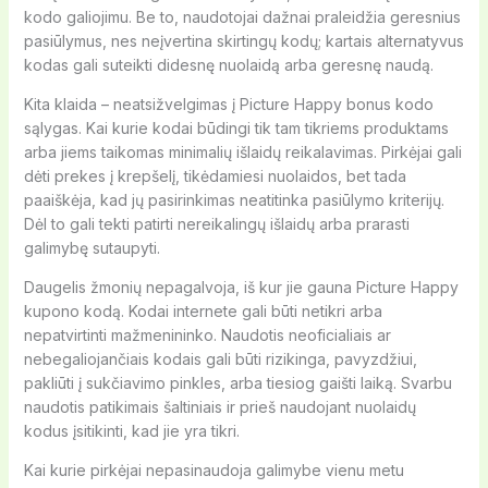
kodo galiojimu. Be to, naudotojai dažnai praleidžia geresnius
pasiūlymus, nes neįvertina skirtingų kodų; kartais alternatyvus
kodas gali suteikti didesnę nuolaidą arba geresnę naudą.
Kita klaida – neatsižvelgimas į Picture Happy bonus kodo
sąlygas. Kai kurie kodai būdingi tik tam tikriems produktams
arba jiems taikomas minimalių išlaidų reikalavimas. Pirkėjai gali
dėti prekes į krepšelį, tikėdamiesi nuolaidos, bet tada
paaiškėja, kad jų pasirinkimas neatitinka pasiūlymo kriterijų.
Dėl to gali tekti patirti nereikalingų išlaidų arba prarasti
galimybę sutaupyti.
Daugelis žmonių nepagalvoja, iš kur jie gauna Picture Happy
kupono kodą. Kodai internete gali būti netikri arba
nepatvirtinti mažmenininko. Naudotis neoficialiais ar
nebegaliojančiais kodais gali būti rizikinga, pavyzdžiui,
pakliūti į sukčiavimo pinkles, arba tiesiog gaišti laiką. Svarbu
naudotis patikimais šaltiniais ir prieš naudojant nuolaidų
kodus įsitikinti, kad jie yra tikri.
Kai kurie pirkėjai nepasinaudoja galimybe vienu metu