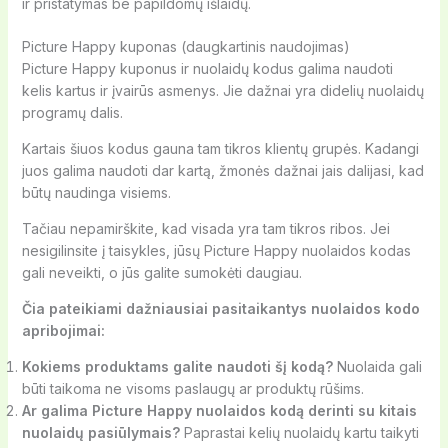
ir pristatymas be papildomų išlaidų.
Picture Happy kuponas (daugkartinis naudojimas)
Picture Happy kuponus ir nuolaidų kodus galima naudoti
kelis kartus ir įvairūs asmenys. Jie dažnai yra didelių nuolaidų
programų dalis.
Kartais šiuos kodus gauna tam tikros klientų grupės. Kadangi
juos galima naudoti dar kartą, žmonės dažnai jais dalijasi, kad
būtų naudinga visiems.
Tačiau nepamirškite, kad visada yra tam tikros ribos. Jei
nesigilinsite į taisykles, jūsų Picture Happy nuolaidos kodas
gali neveikti, o jūs galite sumokėti daugiau.
Čia pateikiami dažniausiai pasitaikantys nuolaidos kodo
apribojimai:
Kokiems produktams galite naudoti šį kodą?
Nuolaida gali
būti taikoma ne visoms paslaugų ar produktų rūšims.
Ar galima Picture Happy nuolaidos kodą derinti su kitais
nuolaidų pasiūlymais?
Paprastai kelių nuolaidų kartu taikyti