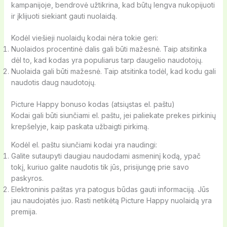
kampanijoje, bendrovė užtikrina, kad būtų lengva nukopijuoti
ir įklijuoti siekiant gauti nuolaidą.
Kodėl viešieji nuolaidų kodai nėra tokie geri:
Nuolaidos procentinė dalis gali būti mažesnė. Taip atsitinka
dėl to, kad kodas yra populiarus tarp daugelio naudotojų.
Nuolaida gali būti mažesnė. Taip atsitinka todėl, kad kodu gali
naudotis daug naudotojų.
Picture Happy bonuso kodas (atsiųstas el. paštu)
Kodai gali būti siunčiami el. paštu, jei paliekate prekes pirkinių
krepšelyje, kaip paskata užbaigti pirkimą.
Kodėl el. paštu siunčiami kodai yra naudingi:
Galite sutaupyti daugiau naudodami asmeninį kodą, ypač
tokį, kuriuo galite naudotis tik jūs, prisijungę prie savo
paskyros.
Elektroninis paštas yra patogus būdas gauti informaciją. Jūs
jau naudojatės juo. Rasti netikėtą Picture Happy nuolaidą yra
premija.