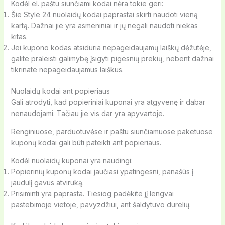
Kodėl el. paštu siunčiami kodai nėra tokie geri:
Šie Style 24 nuolaidų kodai paprastai skirti naudoti vieną
kartą. Dažnai jie yra asmeniniai ir jų negali naudoti niekas
kitas.
Jei kupono kodas atsiduria nepageidaujamų laiškų dėžutėje,
galite praleisti galimybę įsigyti pigesnių prekių, nebent dažnai
tikrinate nepageidaujamus laiškus.
Nuolaidų kodai ant popieriaus
Gali atrodyti, kad popieriniai kuponai yra atgyvenę ir dabar
nenaudojami. Tačiau jie vis dar yra apyvartoje.
Renginiuose, parduotuvėse ir paštu siunčiamuose paketuose
kuponų kodai gali būti pateikti ant popieriaus.
Kodėl nuolaidų kuponai yra naudingi:
Popierinių kuponų kodai jaučiasi ypatingesni, panašūs į
jaudulį gavus atviruką.
Prisiminti yra paprasta. Tiesiog padėkite jį lengvai
pastebimoje vietoje, pavyzdžiui, ant šaldytuvo durelių.