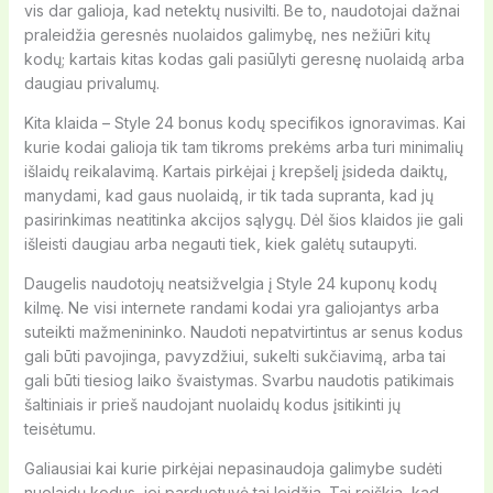
vis dar galioja, kad netektų nusivilti. Be to, naudotojai dažnai
praleidžia geresnės nuolaidos galimybę, nes nežiūri kitų
kodų; kartais kitas kodas gali pasiūlyti geresnę nuolaidą arba
daugiau privalumų.
Kita klaida – Style 24 bonus kodų specifikos ignoravimas. Kai
kurie kodai galioja tik tam tikroms prekėms arba turi minimalių
išlaidų reikalavimą. Kartais pirkėjai į krepšelį įsideda daiktų,
manydami, kad gaus nuolaidą, ir tik tada supranta, kad jų
pasirinkimas neatitinka akcijos sąlygų. Dėl šios klaidos jie gali
išleisti daugiau arba negauti tiek, kiek galėtų sutaupyti.
Daugelis naudotojų neatsižvelgia į Style 24 kuponų kodų
kilmę. Ne visi internete randami kodai yra galiojantys arba
suteikti mažmenininko. Naudoti nepatvirtintus ar senus kodus
gali būti pavojinga, pavyzdžiui, sukelti sukčiavimą, arba tai
gali būti tiesiog laiko švaistymas. Svarbu naudotis patikimais
šaltiniais ir prieš naudojant nuolaidų kodus įsitikinti jų
teisėtumu.
Galiausiai kai kurie pirkėjai nepasinaudoja galimybe sudėti
nuolaidų kodus, jei parduotuvė tai leidžia. Tai reiškia, kad