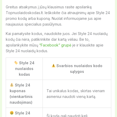
Greitus atsakymus į jūsų klausimus rasite apsilankę
Topnuolaidoskodas.lt. Ieškokite čia atnaujinimų apie Style 24
promo kodą arba kuponą. Nuolat informuojame jus apie
naujausius specialius pasiūlymus.
Kai pamatysite kodus, naudokite juos. Jei Style 24 nuolaidų
kodų čia nėra, patikrinkite dar kartą vėliau. Be to,
apsilankykite mūsų
“Facebook” grupė
je ir klauskite apie
Style 24 nuolaidų kodus.
Style 24
Svarbios nuolaidos kodo
nuolaidos
sąlygos
kodas
Style 24
kuponas
Tai unikalus kodas, skirtas vienam
(vienkartinis
asmeniui naudoti vieną kartą.
naudojimas)
Style 24
Šį kodą gali naudoti keli