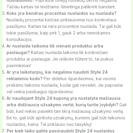
nuolaidomis?
Paprastai dviejų nuolaidų derinti negalima.
Tačiau kartais tai leidžiama. Išmintinga patikrinti bandant.
Koks yra bendras procentas nuolaidos su nuolaida?
Nuolaidų procentai keičiasi priklausomai nuo konkretaus
pasiūlymo. Kartais tai nėra procentinė nuolaida. Tai gali būti
tokie pasiūlymai, kaip pirk 1, gauk 2 arba nemokamos
konsultacijos.
Ar nuolaida taikoma tik vienam produktui arba
paslaugai?
Kartais nuolaida taikoma tik konkrečiam
produktui ar paslaugai. Jei ieškote būtent to, tai puikus
pasirinkimas!
Ar yra laikotarpių, kai negalima naudoti Style 24
reklaminio kodo?
Per didelius išpardavimus, kai visoms
prekėms taikoma nuolaida, kodai gali neveikti. Jie paprastai
vėl veikia pasibaigus išpardavimui.
Ar naudojant Style 24 kuponą yra nustatyta mažiausia
arba didžiausia užsakymo vertė, kurią turite įvykdyti?
Gali
būti, kad reikės pasiekti tam tikrą mažiausią užsakymo vertę.
Be to, gali būti apribota užsakymų, kuriems gali būti taikomos
nuolaidos, kaina. Tai priklauso nuo taisyklių!
Per kiek laiko galite pasinaudoti Style 24 nuolaidos