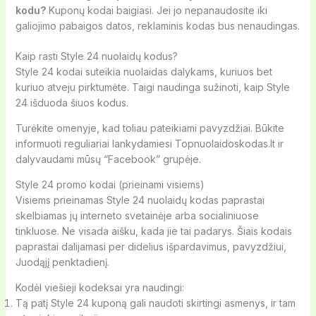
kodu?
Kuponų kodai baigiasi. Jei jo nepanaudosite iki
galiojimo pabaigos datos, reklaminis kodas bus nenaudingas.
Kaip rasti Style 24 nuolaidų kodus?
Style 24 kodai suteikia nuolaidas dalykams, kuriuos bet
kuriuo atveju pirktumėte. Taigi naudinga sužinoti, kaip Style
24 išduoda šiuos kodus.
Turėkite omenyje, kad toliau pateikiami pavyzdžiai. Būkite
informuoti reguliariai lankydamiesi Topnuolaidoskodas.lt ir
dalyvaudami mūsų “Facebook” grupėje.
Style 24 promo kodai (prieinami visiems)
Visiems prieinamas Style 24 nuolaidų kodas paprastai
skelbiamas jų interneto svetainėje arba socialiniuose
tinkluose. Ne visada aišku, kada jie tai padarys. Šiais kodais
paprastai dalijamasi per didelius išpardavimus, pavyzdžiui,
Juodąjį penktadienį.
Kodėl viešieji kodeksai yra naudingi:
Tą patį Style 24 kuponą gali naudoti skirtingi asmenys, ir tam