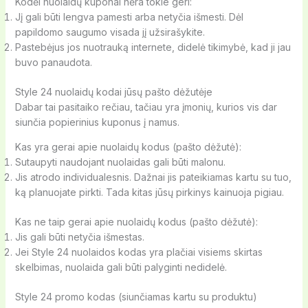
Kodėl nuolaidų kuponai nėra tokie geri:
Jį gali būti lengva pamesti arba netyčia išmesti. Dėl
papildomo saugumo visada jį užsirašykite.
Pastebėjus jos nuotrauką internete, didelė tikimybė, kad ji jau
buvo panaudota.
Style 24 nuolaidų kodai jūsų pašto dėžutėje
Dabar tai pasitaiko rečiau, tačiau yra įmonių, kurios vis dar
siunčia popierinius kuponus į namus.
Kas yra gerai apie nuolaidų kodus (pašto dėžutė):
Sutaupyti naudojant nuolaidas gali būti malonu.
Jis atrodo individualesnis. Dažnai jis pateikiamas kartu su tuo,
ką planuojate pirkti. Tada kitas jūsų pirkinys kainuoja pigiau.
Kas ne taip gerai apie nuolaidų kodus (pašto dėžutė):
Jis gali būti netyčia išmestas.
Jei Style 24 nuolaidos kodas yra plačiai visiems skirtas
skelbimas, nuolaida gali būti palyginti nedidelė.
Style 24 promo kodas (siunčiamas kartu su produktu)