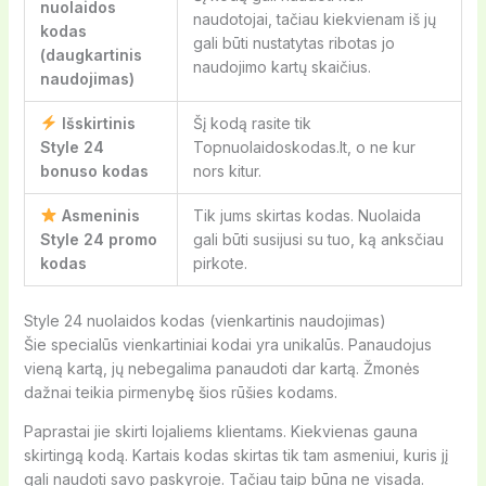
nuolaidos
naudotojai, tačiau kiekvienam iš jų
kodas
gali būti nustatytas ribotas jo
(daugkartinis
naudojimo kartų skaičius.
naudojimas)
Išskirtinis
Šį kodą rasite tik
Style 24
Topnuolaidoskodas.lt, o ne kur
bonuso kodas
nors kitur.
Asmeninis
Tik jums skirtas kodas. Nuolaida
Style 24 promo
gali būti susijusi su tuo, ką anksčiau
kodas
pirkote.
Style 24 nuolaidos kodas (vienkartinis naudojimas)
Šie specialūs vienkartiniai kodai yra unikalūs. Panaudojus
vieną kartą, jų nebegalima panaudoti dar kartą. Žmonės
dažnai teikia pirmenybę šios rūšies kodams.
Paprastai jie skirti lojaliems klientams. Kiekvienas gauna
skirtingą kodą. Kartais kodas skirtas tik tam asmeniui, kuris jį
gali naudoti savo paskyroje. Tačiau taip būna ne visada.