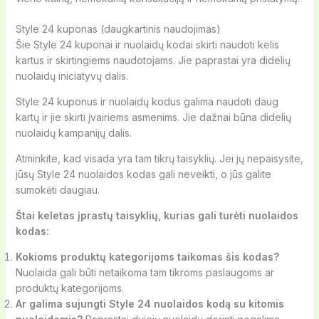
Style 24 kuponas (daugkartinis naudojimas)
Šie Style 24 kuponai ir nuolaidų kodai skirti naudoti kelis
kartus ir skirtingiems naudotojams. Jie paprastai yra didelių
nuolaidų iniciatyvų dalis.
Style 24 kuponus ir nuolaidų kodus galima naudoti daug
kartų ir jie skirti įvairiems asmenims. Jie dažnai būna didelių
nuolaidų kampanijų dalis.
Atminkite, kad visada yra tam tikrų taisyklių. Jei jų nepaisysite,
jūsų Style 24 nuolaidos kodas gali neveikti, o jūs galite
sumokėti daugiau.
Štai keletas įprastų taisyklių, kurias gali turėti nuolaidos
kodas:
Kokioms produktų kategorijoms taikomas šis kodas?
Nuolaida gali būti netaikoma tam tikroms paslaugoms ar
produktų kategorijoms.
Ar galima sujungti Style 24 nuolaidos kodą su kitomis