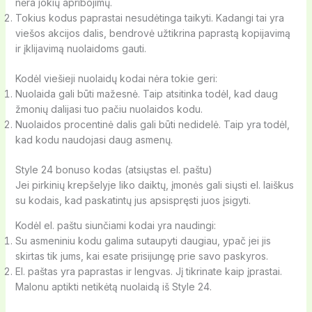
nėra jokių apribojimų.
Tokius kodus paprastai nesudėtinga taikyti. Kadangi tai yra
viešos akcijos dalis, bendrovė užtikrina paprastą kopijavimą
ir įklijavimą nuolaidoms gauti.
Kodėl viešieji nuolaidų kodai nėra tokie geri:
Nuolaida gali būti mažesnė. Taip atsitinka todėl, kad daug
žmonių dalijasi tuo pačiu nuolaidos kodu.
Nuolaidos procentinė dalis gali būti nedidelė. Taip yra todėl,
kad kodu naudojasi daug asmenų.
Style 24 bonuso kodas (atsiųstas el. paštu)
Jei pirkinių krepšelyje liko daiktų, įmonės gali siųsti el. laiškus
su kodais, kad paskatintų jus apsispręsti juos įsigyti.
Kodėl el. paštu siunčiami kodai yra naudingi:
Su asmeniniu kodu galima sutaupyti daugiau, ypač jei jis
skirtas tik jums, kai esate prisijungę prie savo paskyros.
El. paštas yra paprastas ir lengvas. Jį tikrinate kaip įprastai.
Malonu aptikti netikėtą nuolaidą iš Style 24.