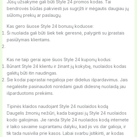
Jūsų užsakyme gali būti Style 24 promos kodas. Tai
bendrovės būdas pakviesti jus sugrįžti ir mėgautis daugiau jų
siūlomų prekių ar paslaugų.
Kas gero šiuose Style 24 bonusų koduose:
Ši nuolaida gali būti šiek tiek geresnė, palyginti su įprastais
pasiūlymais klientams.
Kas ne taip gerai apie šiuos Style 24 kuponų kodus:
Būnant Style 24 klientu ir žinant jų kokybę, nuolaidos kodas
galėtų būti itin naudingas.
Šie kodai paprastai negalioja per didelius išpardavimus. Jais
negalėsite pasinaudoti norėdami gauti didesnę nuolaidą jau
išparduotoms prekėms.
Tipinės klaidos naudojant Style 24 nuolaidos kodą
Daugelis žmonių nežiūri, kada baigiasi jų Style 24 nuolaidos
kodo galiojimas. Jie randa Style 24 nuolaidos kodą internete
ir laiko savaime suprantamu dalyku, kad jis vis dar galioja, ir
tik tada nusivilia prie kasos. Labai svarbu įsitikinti, ar kodas