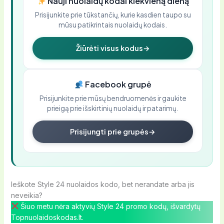
Nauji nuolaidų kodai kiekvieną dieną
Prisijunkite prie tūkstančių, kurie kasdien taupo su
mūsu patikrintais nuolaidų kodais.
Žiūrėti visus kodus
→
Facebook grupė
Prisijunkite prie mūsų bendruomenės ir gaukite
prieigą prie išskirtinių nuolaidų ir patarimų.
Prisijungti prie grupės
→
Ieškote Style 24 nuolaidos kodo, bet nerandate arba jis
neveikia?
Šiuo metu nėra aktyvių Style 24 promo kodų, išvardytų
Topnuolaidoskodas.lt.