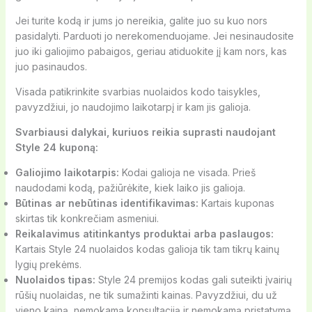
Jei turite kodą ir jums jo nereikia, galite juo su kuo nors
pasidalyti. Parduoti jo nerekomenduojame. Jei nesinaudosite
juo iki galiojimo pabaigos, geriau atiduokite jį kam nors, kas
juo pasinaudos.
Visada patikrinkite svarbias nuolaidos kodo taisykles,
pavyzdžiui, jo naudojimo laikotarpį ir kam jis galioja.
Svarbiausi dalykai, kuriuos reikia suprasti naudojant
Style 24 kuponą:
Galiojimo laikotarpis:
Kodai galioja ne visada. Prieš
naudodami kodą, pažiūrėkite, kiek laiko jis galioja.
Būtinas ar nebūtinas identifikavimas:
Kartais kuponas
skirtas tik konkrečiam asmeniui.
Reikalavimus atitinkantys produktai arba paslaugos:
Kartais Style 24 nuolaidos kodas galioja tik tam tikrų kainų
lygių prekėms.
Nuolaidos tipas:
Style 24 premijos kodas gali suteikti įvairių
rūšių nuolaidas, ne tik sumažinti kainas. Pavyzdžiui, du už
vieno kainą, nemokamą konsultaciją ir nemokamą pristatymą.