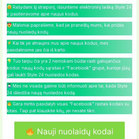
Rašydami šį straipsnį, išsiuntėme elektroninį laišką Style 24
ir pasiteiravome apie naujus kodus.
Maloniai paprašėme, kad jie praneštų mums, kai pridės
naujų nuolaidų kodų.
Kai tik jie atnaujins mus apie naujus kodus, mes
pasidalinsime jais čia iš karto.
Tuo tarpu čia yra 2 nemokami būdai rasti galiojančius
kodus: naujų kodų sąrašas ir “Facebook” grupė, kurioje jūsų
gali laukti Style 24 nuolaidos kodas.
Mes ne visada galime būti informuoti apie tai, kada Style
24 išleidžia naują nuolaidos kodą.
Gera mintis pasidalyti visais “Facebook” rastais kodais su
kitais. Taip pat klauskite kitų, jei nesate tikri.
Nauji nuolaidų kodai