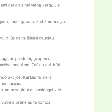
ojami daugiau nei vieną kartą. Jie
jimu, todėl įprasta, kad žmonės jais
, o jūs galite išleisti daugiau.
laugų ar produktų grupėms.
aišyti negalima. Tačiau gali būti
uo akcijos. Kartais tai nėra
sultacijas.
tikram produktui ar paslaugai. Jei
ai visoms prekėms taikomos