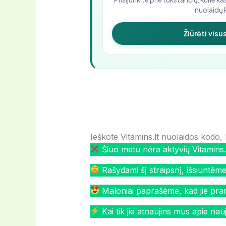
nuolaidų 
Žiūrėti vis
Ieškote Vitamins.lt nuolaidos kodo, 
Šiuo metu nėra aktyvių Vitamins.
Rašydami šį straipsnį, išsiuntėme 
Maloniai paprašėme, kad jie pra
Kai tik jie atnaujins mus apie nau