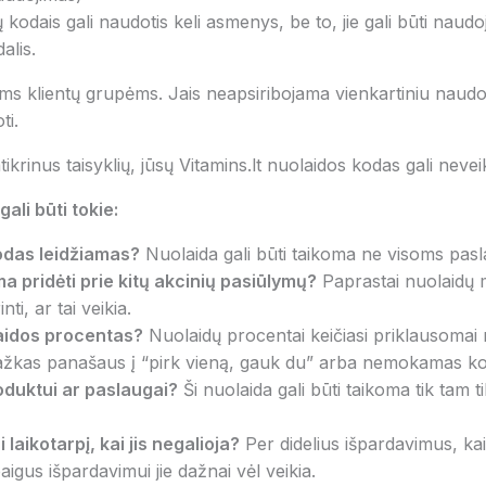
ų kodais gali naudotis keli asmenys, be to, jie gali būti naud
alis.
oms klientų grupėms. Jais neapsiribojama vienkartiniu naudo
ti.
rinus taisyklių, jūsų Vitamins.lt nuolaidos kodas gali neveikti
ali būti tokie:
odas leidžiamas?
Nuolaida gali būti taikoma ne visoms pas
a pridėti prie kitų akcinių pasiūlymų?
Paprastai nuolaidų m
ti, ar tai veikia.
laidos procentas?
Nuolaidų procentai keičiasi priklausomai n
 kažkas panašaus į “pirk vieną, gauk du” arba nemokamas kon
oduktui ar paslaugai?
Ši nuolaida gali būti taikoma tik tam 
 laikotarpį, kai jis negalioja?
Per didelius išpardavimus, k
baigus išpardavimui jie dažnai vėl veikia.