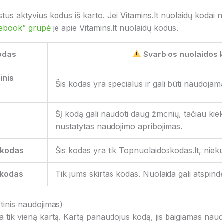
us aktyvius kodus iš karto. Jei Vitamins.lt nuolaidų kodai ne
ebook” grupė
je apie Vitamins.lt nuolaidų kodus.
kodas
Svarbios nuolaidos 
inis
Šis kodas yra specialus ir gali būti naudojama
Šį kodą gali naudoti daug žmonių, tačiau kie
nustatytas naudojimo apribojimas.
o kodas
Šis kodas yra tik Topnuolaidoskodas.lt, nieku
 kodas
Tik jums skirtas kodas. Nuolaida gali atspind
tinis naudojimas)
oja tik vieną kartą. Kartą panaudojus kodą, jis baigiamas na