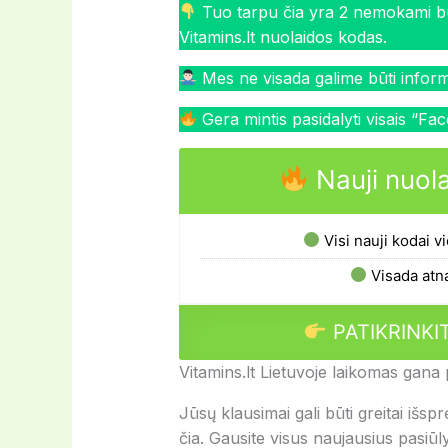
Tuo tarpu čia yra 2 nemokami būda
Vitamins.lt nuolaidos kodas.
Mes ne visada galime būti informuo
Gera mintis pasidalyti visais “Face
Nauji nuola
Visi nauji kodai v
Visada atna
PATIKRINKI
Vitamins.lt Lietuvoje laikomas gana 
Jūsų klausimai gali būti greitai iš
čia. Gausite visus naujausius pasiū