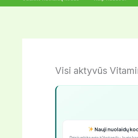
Visi aktyvūs Vitami
Nauji nuolaidų kod
Prisijunkite prie tūkstančių, kurie 