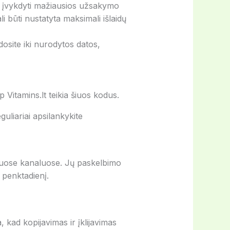
ti įvykdyti mažiausios užsakymo
 būti nustatyta maksimali išlaidų
osite iki nurodytos datos,
 Vitamins.lt teikia šiuos kodus.
guliariai apsilankykite
iniuose kanaluose. Jų paskelbimo
 penktadienį.
 kad kopijavimas ir įklijavimas