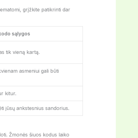
matomi, grįžkite patikrinti dar
kodo sąlygos
s tik vieną kartą.
kvienam asmeniui gali būti
r kitur.
ėti jūsų ankstesnius sandorius.
udoti. Žmonės šiuos kodus laiko