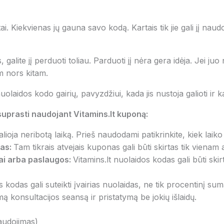
i. Kiekvienas jų gauna savo kodą. Kartais tik jie gali jį nau
 galite jį perduoti toliau. Parduoti jį nėra gera idėja. Jei juo
am nors kitam.
uolaidos kodo gairių, pavyzdžiui, kada jis nustoja galioti ir k
 suprasti naudojant Vitamins.lt kuponą:
lioja neribotą laiką. Prieš naudodami patikrinkite, kiek laiko j
mas:
Tam tikrais atvejais kuponas gali būti skirtas tik vienam 
ai arba paslaugos:
Vitamins.lt nuolaidos kodas gali būti skir
s kodas gali suteikti įvairias nuolaidas, ne tik procentinį su
konsultacijos seansą ir pristatymą be jokių išlaidų.
audojimas)