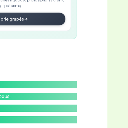
 ir patarimų.
i prie grupės
→
kodus.