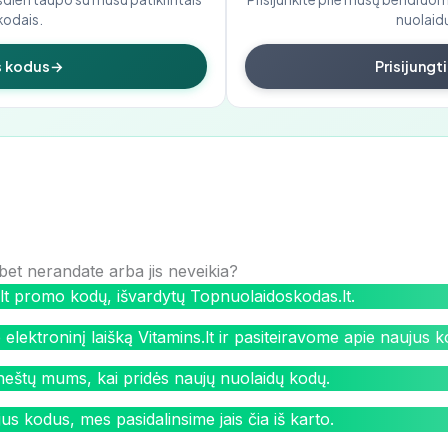
kodais.
nuolaidų
us kodus
→
Prisijungt
bet nerandate arba jis neveikia?
lt promo kodų, išvardytų Topnuolaidoskodas.lt.
elektroninį laišką Vitamins.lt ir pasiteiravome apie naujus 
neštų mums, kai pridės naujų nuolaidų kodų.
jus kodus, mes pasidalinsime jais čia iš karto.