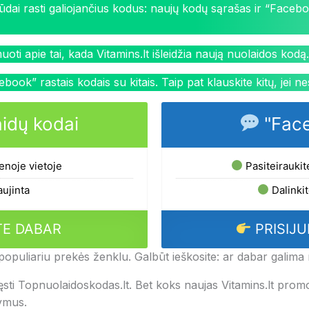
i rasti galiojančius kodus: naujų kodų sąrašas ir “Facebook
ti apie tai, kada Vitamins.lt išleidžia naują nuolaidos kodą.
book” rastais kodais su kitais. Taip pat klauskite kitų, jei nes
idų kodai
"Face
ienoje vietoje
Pasiteiraukit
ujinta
Dalinkit
TE DABAR
PRISIJU
populiariu prekės ženklu. Galbūt ieškosite: ar dabar galima 
spręsti Topnuolaidoskodas.lt. Bet koks naujas Vitamins.lt pr
lymus.