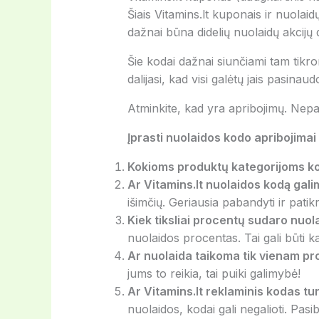
Šiais Vitamins.lt kuponais ir nuolaid
dažnai būna didelių nuolaidų akcijų d
Šie kodai dažnai siunčiami tam tikr
dalijasi, kad visi galėtų jais pasinaudo
Atminkite, kad yra apribojimų. Nepatik
Įprasti nuolaidos kodo apribojimai g
Kokioms produktų kategorijoms k
Ar Vitamins.lt nuolaidos kodą galim
išimčių. Geriausia pabandyti ir patikrin
Kiek tiksliai procentų sudaro nuo
nuolaidos procentas. Tai gali būti
Ar nuolaida taikoma tik vienam pr
jums to reikia, tai puiki galimybė!
Ar Vitamins.lt reklaminis kodas turi
nuolaidos, kodai gali negalioti. Pasi