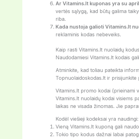
Ar Vitamins.lt kuponas yra su aprib
vertės sąlygą, kad būtų galima taiky
riba.
Kada nustoja galioti Vitamins.lt n
reklaminis kodas nebeveiks.
Kaip rasti Vitamins.lt nuolaidų kodu
Naudodamiesi Vitamins.lt kodais galit
Atminkite, kad toliau pateikta inform
Topnuolaidoskodas.lt ir prisijunkit
Vitamins.lt promo kodai (prieinami v
Vitamins.lt nuolaidų kodai visiems 
laikas ne visada žinomas. Jie papras
Kodėl viešieji kodeksai yra naudingi:
Vieną Vitamins.lt kuponą gali naudot
Tokio tipo kodus dažnai labai patog