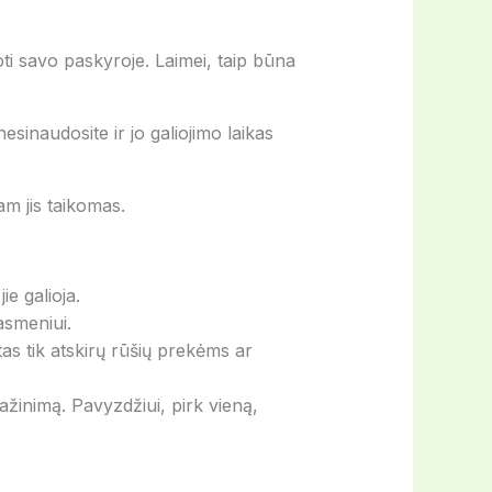
doti savo paskyroje. Laimei, taip būna
 nesinaudosite ir jo galiojimo laikas
am jis taikomas.
ie galioja.
asmeniui.
tas tik atskirų rūšių prekėms ar
mažinimą. Pavyzdžiui, pirk vieną,