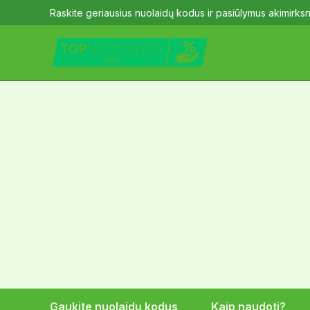
Skip
Raskite geriausius nuolaidų kodus ir pasiūlymus akimirksn
to
content
Gaukite nuolaidų kodus
Kaip naudoti?