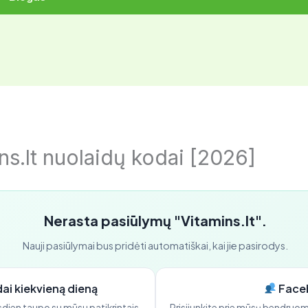
ns.lt nuolaidų kodai [2026]
Nerasta pasiūlymų "Vitamins.lt".
Nauji pasiūlymai bus pridėti automatiškai, kai jie pasirodys.
ai kiekvieną dieną
Face
kasdien taupo su mūsu patikrintais
Prisijunkite prie mūsų bendruomen