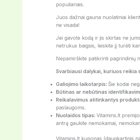
populiariais.
Juos dažnai gauna nuolatiniai klienta
ne visada!
Jei gavote kodą ir jis skirtas ne jums,
netrukus baigsis, leiskite jį turėti k
Nepamirškite patikrinti pagrindinių n
Svarbiausi dalykai, kuriuos reikia
Galiojimo laikotarpis:
Šie kodai nega
Būtinas ar nebūtinas identifikavi
Reikalavimus atitinkantys produkt
paslaugoms.
Nuolaidos tipas:
Vitamins.lt premijo
antrą gaukite nemokamai, nemokamą 
Vitamins.lt kuponas (daugkartinis n