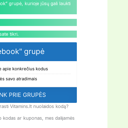
” grupė, kurioje jūsų gali laukti
ate tikri.
book" grupė
e apie konkrečius kodus
ės savo atradimais
NK PRIE GRUPĖS
rasti Vitamins.lt nuolaidos kodą?
omo kodas ar kuponas, mes dalijamės