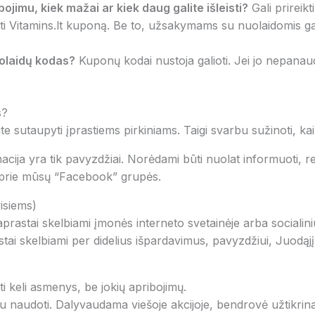
ojimu, kiek mažai ar kiek daug galite išleisti?
Gali prireik
ti Vitamins.lt kuponą. Be to, užsakymams su nuolaidomis gali
uolaidų kodas?
Kuponų kodai nustoja galioti. Jei jo nepanaud
s?
e sutaupyti įprastiems pirkiniams. Taigi svarbu sužinoti, kaip
acija yra tik pavyzdžiai. Norėdami būti nuolat informuoti, re
e prie mūsų “Facebook” grupės.
isiems)
paprastai skelbiami įmonės interneto svetainėje arba social
tai skelbiami per didelius išpardavimus, pavyzdžiui, Juodąjį
i keli asmenys, be jokių apribojimų.
u naudoti. Dalyvaudama viešoje akcijoje, bendrovė užtikrina,