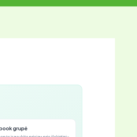
book grupė
ės ir gaukite prieigą prie išskirtinių