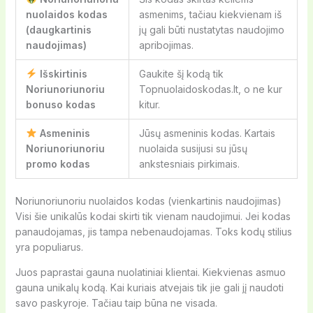
nuolaidos kodas
asmenims, tačiau kiekvienam iš
(daugkartinis
jų gali būti nustatytas naudojimo
naudojimas)
apribojimas.
Išskirtinis
Gaukite šį kodą tik
Noriunoriunoriu
Topnuolaidoskodas.lt, o ne kur
bonuso kodas
kitur.
Asmeninis
Jūsų asmeninis kodas. Kartais
Noriunoriunoriu
nuolaida susijusi su jūsų
promo kodas
ankstesniais pirkimais.
Noriunoriunoriu nuolaidos kodas (vienkartinis naudojimas)
Visi šie unikalūs kodai skirti tik vienam naudojimui. Jei kodas
panaudojamas, jis tampa nebenaudojamas. Toks kodų stilius
yra populiarus.
Juos paprastai gauna nuolatiniai klientai. Kiekvienas asmuo
gauna unikalų kodą. Kai kuriais atvejais tik jie gali jį naudoti
savo paskyroje. Tačiau taip būna ne visada.