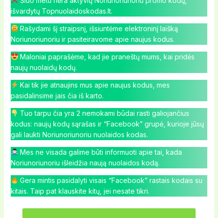
Šiuo metu nėra aktyvių Noriunoriunoriu promo kodų,
išvardytų Topnuolaidoskodas.lt.
Rašydami šį straipsnį, išsiuntėme elektroninį laišką
Noriunoriunoriu ir pasiteiravome apie naujus kodus.
Maloniai paprašėme, kad jie praneštų mums, kai pridės
naujų nuolaidų kodų.
Kai tik jie atnaujins mus apie naujus kodus, mes
pasidalinsime jais čia iš karto.
Tuo tarpu čia yra 2 nemokami būdai rasti galiojančius
kodus: naujų kodų sąrašas ir “Facebook” grupė, kurioje jūsų
gali laukti Noriunoriunoriu nuolaidos kodas.
Mes ne visada galime būti informuoti apie tai, kada
Noriunoriunoriu išleidžia naują nuolaidos kodą.
Gera mintis pasidalyti visais “Facebook” rastais kodais su
kitais. Taip pat klauskite kitų, jei nesate tikri.