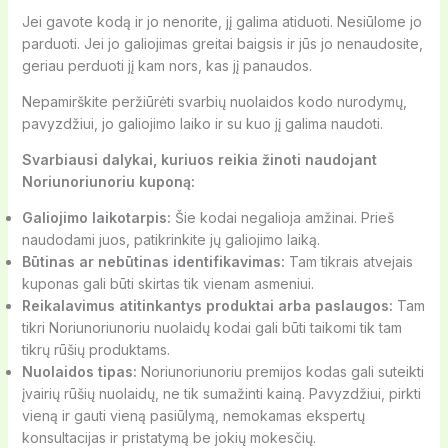
Jei gavote kodą ir jo nenorite, jį galima atiduoti. Nesiūlome jo
parduoti. Jei jo galiojimas greitai baigsis ir jūs jo nenaudosite,
geriau perduoti jį kam nors, kas jį panaudos.
Nepamirškite peržiūrėti svarbių nuolaidos kodo nurodymų,
pavyzdžiui, jo galiojimo laiko ir su kuo jį galima naudoti.
Svarbiausi dalykai, kuriuos reikia žinoti naudojant
Noriunoriunoriu kuponą:
Galiojimo laikotarpis:
Šie kodai negalioja amžinai. Prieš
naudodami juos, patikrinkite jų galiojimo laiką.
Būtinas ar nebūtinas identifikavimas:
Tam tikrais atvejais
kuponas gali būti skirtas tik vienam asmeniui.
Reikalavimus atitinkantys produktai arba paslaugos:
Tam
tikri Noriunoriunoriu nuolaidų kodai gali būti taikomi tik tam
tikrų rūšių produktams.
Nuolaidos tipas:
Noriunoriunoriu premijos kodas gali suteikti
įvairių rūšių nuolaidų, ne tik sumažinti kainą. Pavyzdžiui, pirkti
vieną ir gauti vieną pasiūlymą, nemokamas ekspertų
konsultacijas ir pristatymą be jokių mokesčių.