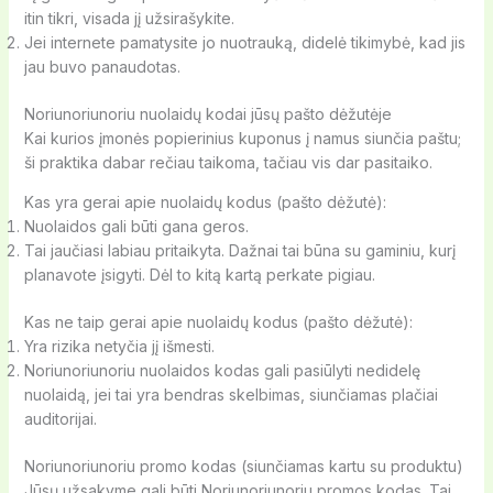
itin tikri, visada jį užsirašykite.
Jei internete pamatysite jo nuotrauką, didelė tikimybė, kad jis
jau buvo panaudotas.
Noriunoriunoriu nuolaidų kodai jūsų pašto dėžutėje
Kai kurios įmonės popierinius kuponus į namus siunčia paštu;
ši praktika dabar rečiau taikoma, tačiau vis dar pasitaiko.
Kas yra gerai apie nuolaidų kodus (pašto dėžutė):
Nuolaidos gali būti gana geros.
Tai jaučiasi labiau pritaikyta. Dažnai tai būna su gaminiu, kurį
planavote įsigyti. Dėl to kitą kartą perkate pigiau.
Kas ne taip gerai apie nuolaidų kodus (pašto dėžutė):
Yra rizika netyčia jį išmesti.
Noriunoriunoriu nuolaidos kodas gali pasiūlyti nedidelę
nuolaidą, jei tai yra bendras skelbimas, siunčiamas plačiai
auditorijai.
Noriunoriunoriu promo kodas (siunčiamas kartu su produktu)
Jūsų užsakyme gali būti Noriunoriunoriu promos kodas. Tai