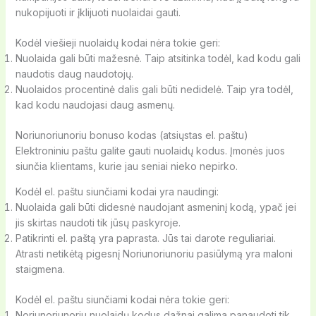
nukopijuoti ir įklijuoti nuolaidai gauti.
Kodėl viešieji nuolaidų kodai nėra tokie geri:
Nuolaida gali būti mažesnė. Taip atsitinka todėl, kad kodu gali
naudotis daug naudotojų.
Nuolaidos procentinė dalis gali būti nedidelė. Taip yra todėl,
kad kodu naudojasi daug asmenų.
Noriunoriunoriu bonuso kodas (atsiųstas el. paštu)
Elektroniniu paštu galite gauti nuolaidų kodus. Įmonės juos
siunčia klientams, kurie jau seniai nieko nepirko.
Kodėl el. paštu siunčiami kodai yra naudingi:
Nuolaida gali būti didesnė naudojant asmeninį kodą, ypač jei
jis skirtas naudoti tik jūsų paskyroje.
Patikrinti el. paštą yra paprasta. Jūs tai darote reguliariai.
Atrasti netikėtą pigesnį Noriunoriunoriu pasiūlymą yra maloni
staigmena.
Kodėl el. paštu siunčiami kodai nėra tokie geri:
Noriunoriunoriu nuolaidų kodus dažnai galima panaudoti tik