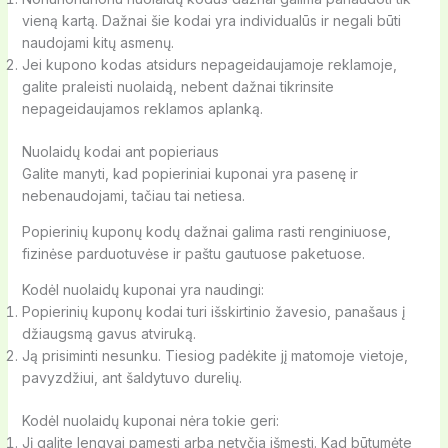
vieną kartą. Dažnai šie kodai yra individualūs ir negali būti
naudojami kitų asmenų.
Jei kupono kodas atsidurs nepageidaujamoje reklamoje,
galite praleisti nuolaidą, nebent dažnai tikrinsite
nepageidaujamos reklamos aplanką.
Nuolaidų kodai ant popieriaus
Galite manyti, kad popieriniai kuponai yra pasenę ir
nebenaudojami, tačiau tai netiesa.
Popierinių kuponų kodų dažnai galima rasti renginiuose,
fizinėse parduotuvėse ir paštu gautuose paketuose.
Kodėl nuolaidų kuponai yra naudingi:
Popierinių kuponų kodai turi išskirtinio žavesio, panašaus į
džiaugsmą gavus atviruką.
Ją prisiminti nesunku. Tiesiog padėkite jį matomoje vietoje,
pavyzdžiui, ant šaldytuvo durelių.
Kodėl nuolaidų kuponai nėra tokie geri:
Jį galite lengvai pamesti arba netyčia išmesti. Kad būtumėte