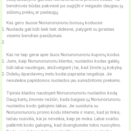
bendrovės būdas pakviesti jus sugrįžti ir mėgautis daugiau jų
siūlomų prekių ar paslaugų.
Kas gero šiuose Noriunoriunoriu bonusų koduose:
Nuolaida gali būti šiek tiek didesnė, palyginti su įprastais
visiems bendrais pasiūlymais.
Kas ne taip gerai apie šiuos Noriunoriunoriu kuponų kodus:
Jums, kaip Noriunoriunoriu klientui, nuolaidos kodas galėtų
būti labai naudingas, atsižvelgiant į tai, kad žinote jų kokybę.
Didelių išpardavimų metu kodai paprastai negalioja. Jie
nesuteikia papildomos nuolaidos jau sumažintoms prekėms.
Tipinės klaidos naudojant Noriunoriunoriu nuolaidos kodą
Daug kartų žmonės nežiūri, kada baigiasi jų Noriunoriunoriu
nuolaidos kodo galiojimo laikas. Jie susiduria su
Noriunoriunoriu promo kodu internete ir mano, kad jis tinka,
tačiau nusivilia, kai jis neveikia, kaip jie moka. Labai svarbu
patikrinti kodo galiojimą, kad išvengtumėte tokio nusivylimo.