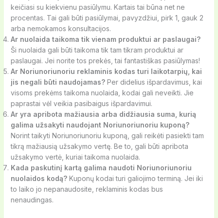
keičiasi su kiekvienu pasiūlymu. Kartais tai būna net ne
procentas. Tai gali būti pasiūlymai, pavyzdžiui, pirk 1, gauk 2
arba nemokamos konsultacijos.
Ar nuolaida taikoma tik vienam produktui ar paslaugai?
Ši nuolaida gali būti taikoma tik tam tikram produktui ar
paslaugai. Jei norite tos prekės, tai fantastiškas pasiūlymas!
Ar Noriunoriunoriu reklaminis kodas turi laikotarpių, kai
jis negali būti naudojamas?
Per didelius išpardavimus, kai
visoms prekėms taikoma nuolaida, kodai gali neveikti. Jie
paprastai vėl veikia pasibaigus išpardavimui.
Ar yra apribota mažiausia arba didžiausia suma, kurią
galima užsakyti naudojant Noriunoriunoriu kuponą?
Norint taikyti Noriunoriunoriu kuponą, gali reikėti pasiekti tam
tikrą mažiausią užsakymo vertę. Be to, gali būti apribota
užsakymo vertė, kuriai taikoma nuolaida.
Kada paskutinį kartą galima naudoti Noriunoriunoriu
nuolaidos kodą?
Kuponų kodai turi galiojimo terminą. Jei iki
to laiko jo nepanaudosite, reklaminis kodas bus
nenaudingas.