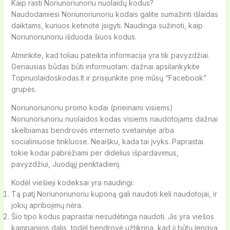
Kaip rasti Noriunoriunoriu nuolaidų kodus?
Naudodamiesi Noriunoriunoriu kodais galite sumažinti išlaidas
daiktams, kuriuos ketinote įsigyti. Naudinga sužinoti, kaip
Noriunoriunoriu išduoda šiuos kodus.
Atminkite, kad toliau pateikta informacija yra tik pavyzdžiai.
Geriausias būdas būti informuotam: dažnai apsilankykite
Topnuolaidoskodas.lt ir prisijunkite prie mūsų “Facebook”
grupės.
Noriunoriunoriu promo kodai (prieinami visiems)
Noriunoriunoriu nuolaidos kodas visiems naudotojams dažnai
skelbiamas bendrovės interneto svetainėje arba
socialiniuose tinkluose. Neaišku, kada tai įvyks. Paprastai
tokie kodai pabrėžiami per didelius išpardavimus,
pavyzdžiui, Juodąjį penktadienį.
Kodėl viešieji kodeksai yra naudingi:
Tą patį Noriunoriunoriu kuponą gali naudoti keli naudotojai, ir
jokių apribojimų nėra.
Šio tipo kodus paprastai nesudėtinga naudoti. Jis yra viešos
kampanijos dalis, todėl bendrovė užtikrina, kad jį būtų lengva