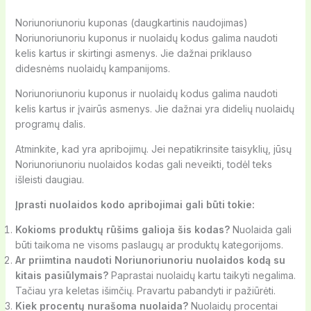
Noriunoriunoriu kuponas (daugkartinis naudojimas)
Noriunoriunoriu kuponus ir nuolaidų kodus galima naudoti
kelis kartus ir skirtingi asmenys. Jie dažnai priklauso
didesnėms nuolaidų kampanijoms.
Noriunoriunoriu kuponus ir nuolaidų kodus galima naudoti
kelis kartus ir įvairūs asmenys. Jie dažnai yra didelių nuolaidų
programų dalis.
Atminkite, kad yra apribojimų. Jei nepatikrinsite taisyklių, jūsų
Noriunoriunoriu nuolaidos kodas gali neveikti, todėl teks
išleisti daugiau.
Įprasti nuolaidos kodo apribojimai gali būti tokie:
Kokioms produktų rūšims galioja šis kodas?
Nuolaida gali
būti taikoma ne visoms paslaugų ar produktų kategorijoms.
Ar priimtina naudoti Noriunoriunoriu nuolaidos kodą su
kitais pasiūlymais?
Paprastai nuolaidų kartu taikyti negalima.
Tačiau yra keletas išimčių. Pravartu pabandyti ir pažiūrėti.
Kiek procentų nurašoma nuolaida?
Nuolaidų procentai