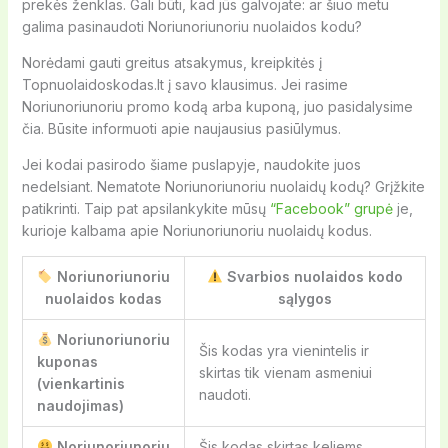
prekės ženklas. Gali būti, kad jūs galvojate: ar šiuo metu
galima pasinaudoti Noriunoriunoriu nuolaidos kodu?
Norėdami gauti greitus atsakymus, kreipkitės į
Topnuolaidoskodas.lt į savo klausimus. Jei rasime
Noriunoriunoriu promo kodą arba kuponą, juo pasidalysime
čia. Būsite informuoti apie naujausius pasiūlymus.
Jei kodai pasirodo šiame puslapyje, naudokite juos
nedelsiant. Nematote Noriunoriunoriu nuolaidų kodų? Grįžkite
patikrinti. Taip pat apsilankykite mūsų
“Facebook” grupė
je,
kurioje kalbama apie Noriunoriunoriu nuolaidų kodus.
Noriunoriunoriu
Svarbios nuolaidos kodo
nuolaidos kodas
sąlygos
Noriunoriunoriu
Šis kodas yra vienintelis ir
kuponas
skirtas tik vienam asmeniui
(vienkartinis
naudoti.
naudojimas)
Noriunoriunoriu
Šis kodas skirtas keliems