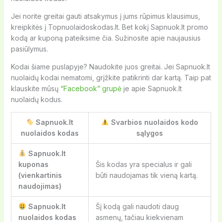
Jei norite greitai gauti atsakymus į jums rūpimus klausimus,
kreipkitės į Topnuolaidoskodas.lt. Bet kokį Sapnuok.lt promo
kodą ar kuponą pateiksime čia. Sužinosite apie naujausius
pasiūlymus.
Kodai šiame puslapyje? Naudokite juos greitai. Jei Sapnuok.lt
nuolaidų kodai nematomi, grįžkite patikrinti dar kartą. Taip pat
klauskite mūsų
“Facebook” grupė
je apie Sapnuok.lt
nuolaidų kodus.
Sapnuok.lt
Svarbios nuolaidos kodo
nuolaidos kodas
sąlygos
Sapnuok.lt
kuponas
Šis kodas yra specialus ir gali
(vienkartinis
būti naudojamas tik vieną kartą.
naudojimas)
Sapnuok.lt
Šį kodą gali naudoti daug
nuolaidos kodas
asmenų, tačiau kiekvienam