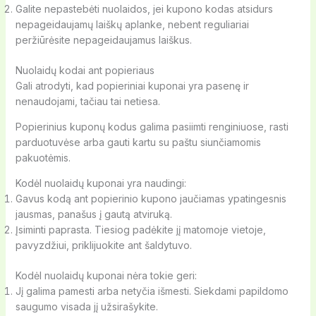
Galite nepastebėti nuolaidos, jei kupono kodas atsidurs
nepageidaujamų laiškų aplanke, nebent reguliariai
peržiūrėsite nepageidaujamus laiškus.
Nuolaidų kodai ant popieriaus
Gali atrodyti, kad popieriniai kuponai yra pasenę ir
nenaudojami, tačiau tai netiesa.
Popierinius kuponų kodus galima pasiimti renginiuose, rasti
parduotuvėse arba gauti kartu su paštu siunčiamomis
pakuotėmis.
Kodėl nuolaidų kuponai yra naudingi:
Gavus kodą ant popierinio kupono jaučiamas ypatingesnis
jausmas, panašus į gautą atviruką.
Įsiminti paprasta. Tiesiog padėkite jį matomoje vietoje,
pavyzdžiui, priklijuokite ant šaldytuvo.
Kodėl nuolaidų kuponai nėra tokie geri:
Jį galima pamesti arba netyčia išmesti. Siekdami papildomo
saugumo visada jį užsirašykite.