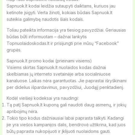
Sapnuok.lt kodai leidžia sutaupyti daiktams, kuriuos jau
ketinote įsigyti. Verta žinoti, kokiais būdais Sapnuok.lt
suteikia galimybę naudotis šiais kodais.
Toliau pateikta informacija yra tiesiog pavyzdžiai. Geriausias
būdas būti informuotam – dažnai lankytis
Topnuolaidoskodas.lt ir prisijungti prie mūsų “Facebook”
grupės.
Sapnuok.lt promo kodai (prieinami visiems)
Visiems skirtas Sapnuok.lt nuolaidos kodas dažnai
skelbiamas jų interneto svetainėje arba socialiniuose
kanaluose. Laikas nėra garantuotas. Jie paprastai išryškinami
per didelius išpardavimus, pavyzdžiui, Juodąjį penktadienį.
Kodėl viešieji kodeksai yra naudingi:
Tą patį Sapnuok.lt kuponą gali naudoti daug asmenų, ir jokių
apribojimų nėra.
Tokio tipo kodus dažniausiai labai paprasta taikyti. Kadangi
jie yra viešos kampanijos dalis, bendrovė užtikrina, kad juos
būtų paprasta nukopijuoti ir įklijuoti nuolaidoms gauti.