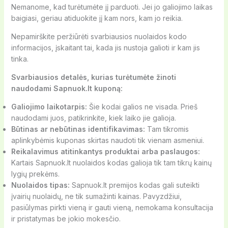
Nemanome, kad turėtumėte jį parduoti. Jei jo galiojimo laikas
baigiasi, geriau atiduokite jį kam nors, kam jo reikia.
Nepamirškite peržiūrėti svarbiausios nuolaidos kodo
informacijos, įskaitant tai, kada jis nustoja galioti ir kam jis
tinka.
Svarbiausios detalės, kurias turėtumėte žinoti
naudodami Sapnuok.lt kuponą:
Galiojimo laikotarpis:
Šie kodai galios ne visada. Prieš
naudodami juos, patikrinkite, kiek laiko jie galioja.
Būtinas ar nebūtinas identifikavimas:
Tam tikromis
aplinkybėmis kuponas skirtas naudoti tik vienam asmeniui.
Reikalavimus atitinkantys produktai arba paslaugos:
Kartais Sapnuok.lt nuolaidos kodas galioja tik tam tikrų kainų
lygių prekėms.
Nuolaidos tipas:
Sapnuok.lt premijos kodas gali suteikti
įvairių nuolaidų, ne tik sumažinti kainas. Pavyzdžiui,
pasiūlymas pirkti vieną ir gauti vieną, nemokama konsultacija
ir pristatymas be jokio mokesčio.