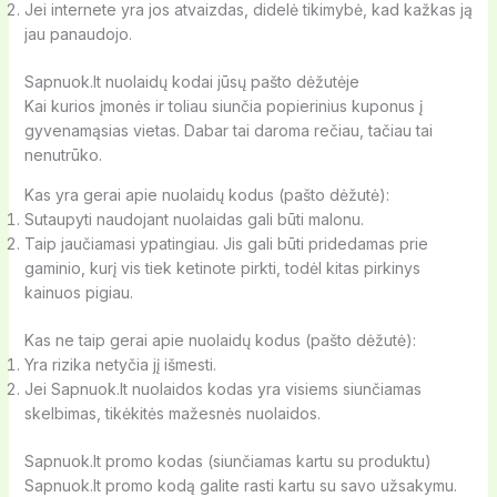
Jei internete yra jos atvaizdas, didelė tikimybė, kad kažkas ją
jau panaudojo.
Sapnuok.lt nuolaidų kodai jūsų pašto dėžutėje
Kai kurios įmonės ir toliau siunčia popierinius kuponus į
gyvenamąsias vietas. Dabar tai daroma rečiau, tačiau tai
nenutrūko.
Kas yra gerai apie nuolaidų kodus (pašto dėžutė):
Sutaupyti naudojant nuolaidas gali būti malonu.
Taip jaučiamasi ypatingiau. Jis gali būti pridedamas prie
gaminio, kurį vis tiek ketinote pirkti, todėl kitas pirkinys
kainuos pigiau.
Kas ne taip gerai apie nuolaidų kodus (pašto dėžutė):
Yra rizika netyčia jį išmesti.
Jei Sapnuok.lt nuolaidos kodas yra visiems siunčiamas
skelbimas, tikėkitės mažesnės nuolaidos.
Sapnuok.lt promo kodas (siunčiamas kartu su produktu)
Sapnuok.lt promo kodą galite rasti kartu su savo užsakymu.