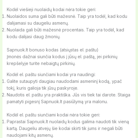
Kodėl viešieji nuolaidų kodai nėra tokie geri:
Nuolaidos suma gali būti mažesnė. Taip yra todėl, kad kodu
dalijamasi su daugeliu asmenų.
Nuolaida gali būti mažesnė procentais. Taip yra todėl, kad
kodu dalijasi daug žmonių.
Sapnuok.lt bonuso kodas (atsiųstas el. paštu)
Įmonės dažnai siunčia kodus į jūsų el. paštą, jei pirkinių
krepšelyje turite nebaigtų pirkinių.
Kodėl el. paštu siunčiami kodai yra naudingi:
Galite sutaupyti daugiau naudodami asmeninį kodą, ypač
tokį, kuris galioja tik jūsų paskyroje.
Naudotis el. paštu yra praktiška. Jūs vis tiek tai darote. Staiga
pamatyti pigesnį Sapnuok.lt pasiūlymą yra malonu.
Kodėl el. paštu siunčiami kodai nėra tokie geri:
Paprastai Sapnuok.lt nuolaidų kodus galima naudoti tik vieną
kartą. Daugeliu atvejų šie kodai skirti tik jums ir negali būti
naudojami kitų asmenų.