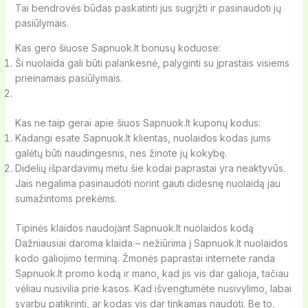
Tai bendrovės būdas paskatinti jus sugrįžti ir pasinaudoti jų
pasiūlymais.
Kas gero šiuose Sapnuok.lt bonusų koduose:
Ši nuolaida gali būti palankesnė, palyginti su įprastais visiems
prieinamais pasiūlymais.
Kas ne taip gerai apie šiuos Sapnuok.lt kuponų kodus:
Kadangi esate Sapnuok.lt klientas, nuolaidos kodas jums
galėtų būti naudingesnis, nes žinote jų kokybę.
Didelių išpardavimų metu šie kodai paprastai yra neaktyvūs.
Jais negalima pasinaudoti norint gauti didesnę nuolaidą jau
sumažintoms prekėms.
Tipinės klaidos naudojant Sapnuok.lt nuolaidos kodą
Dažniausiai daroma klaida – nežiūrima į Sapnuok.lt nuolaidos
kodo galiojimo terminą. Žmonės paprastai internete randa
Sapnuok.lt promo kodą ir mano, kad jis vis dar galioja, tačiau
vėliau nusivilia prie kasos. Kad išvengtumėte nusivylimo, labai
svarbu patikrinti, ar kodas vis dar tinkamas naudoti. Be to,