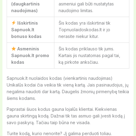
(daugkartinis
asmeniui gali būti nustatytas
naudojimas)
naudojimo limitas.
Išskirtinis
Šis kodas yra išskirtinai tik
Sapnuok.lt
Topnuolaidoskodas.lt ir jo
bonuso kodas
nerasite niekur kitur.
Asmeninis
Šis kodas priklauso tik jums.
Sapnuok.lt promo
Kartais jis nustatomas pagal tai,
kodas
ką pirkote anksčiau.
Sapnuok.lt nuolaidos kodas (vienkartinis naudojimas)
Unikalūs kodai čia veikia tik vieną kartą. Jais pasinaudojus, jų
negalima naudoti dar kartą. Daugelis žmonių pirmenybę teikia
šiems kodams.
Paprastai šiuos kodus gauna lojalūs klientai. Kiekvienas
gauna skirtingą kodą. Dažnai tik tas asmuo gali įvesti kodą į
savo paskyrą. Tačiau taip būna ne visada.
Turite kodą, kurio nenorite? Jį galima perduoti toliau.