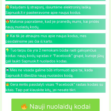
Rašydami šį straipsnį, išsiuntėme elektroninį laišką
Sapnuok.lt ir pasiteiravome apie naujus kodus.
Maloniai paprašėme, kad jie praneštų mums, kai pridės
naujų nuolaidų kodų.
Kai tik jie atnaujins mus apie naujus kodus, mes
pasidalinsime jais čia iš karto.
Tuo tarpu čia yra 2 nemokami būdai rasti galiojančius
kodus: naujų kodų sąrašas ir “Facebook” grupė, kurioje jūsų
gali laukti Sapnuok.lt nuolaidos kodas.
Mes ne visada galime būti informuoti apie tai, kada
Sapnuok.lt išleidžia naują nuolaidos kodą.
Gera mintis pasidalyti visais “Facebook” rastais kodais su
kitais. Taip pat klauskite kitų, jei nesate tikri.
Nauji nuolaidų kodai