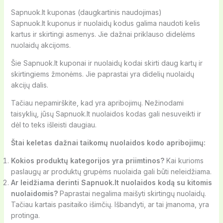
Sapnuok.lt kuponas (daugkartinis naudojimas)
Sapnuok.lt kuponus ir nuolaidų kodus galima naudoti kelis
kartus ir skirtingi asmenys. Jie dažnai priklauso didelėms
nuolaidų akcijoms.
Šie Sapnuok.lt kuponai ir nuolaidų kodai skirti daug kartų ir
skirtingiems žmonėms. Jie paprastai yra didelių nuolaidų
akcijų dalis.
Tačiau nepamirškite, kad yra apribojimų. Nežinodami
taisyklių, jūsų Sapnuok.lt nuolaidos kodas gali nesuveikti ir
dėl to teks išleisti daugiau.
Štai keletas dažnai taikomų nuolaidos kodo apribojimų:
Kokios produktų kategorijos yra priimtinos?
Kai kurioms
paslaugų ar produktų grupėms nuolaida gali būti neleidžiama.
Ar leidžiama derinti Sapnuok.lt nuolaidos kodą su kitomis
nuolaidomis?
Paprastai negalima maišyti skirtingų nuolaidų.
Tačiau kartais pasitaiko išimčių. Išbandyti, ar tai įmanoma, yra
protinga.