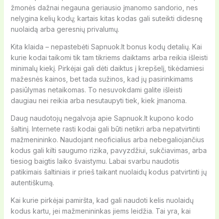
žmonės dažnai negauna geriausio įmanomo sandorio, nes
nelygina kelių kodų; kartais kitas kodas gali suteikti didesnę
nuolaidą arba geresnių privalumų.
Kita klaida – nepastebėti Sapnuok.lt bonus kodų detalių. Kai
kurie kodai taikomi tik tam tikriems daiktams arba reikia išleisti
minimalų kiekį. Pirkėjai gali dėti daiktus į krepšelį, tikėdamiesi
mažesnės kainos, bet tada sužinos, kad jų pasirinkimams
pasiūlymas netaikomas. To nesuvokdami galite išleisti
daugiau nei reikia arba nesutaupyti tiek, kiek įmanoma.
Daug naudotojų negalvoja apie Sapnuok.lt kupono kodo
šaltinį. Internete rasti kodai gali būti netikri arba nepatvirtinti
mažmenininko. Naudojant neoficialius arba nebegaliojančius
kodus gali kilti saugumo rizika, pavyzdžiui, sukčiavimas, arba
tiesiog baigtis laiko švaistymu. Labai svarbu naudotis
patikimais šaltiniais ir prieš taikant nuolaidų kodus patvirtinti jų
autentiškumą.
Kai kurie pirkėjai pamiršta, kad gali naudoti kelis nuolaidų
kodus kartu, jei mažmenininkas jiems leidžia. Tai yra, kai