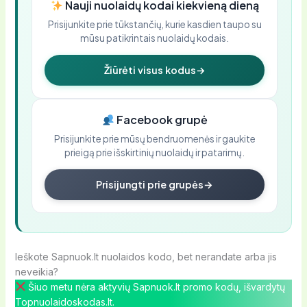
Nauji nuolaidų kodai kiekvieną dieną
Prisijunkite prie tūkstančių, kurie kasdien taupo su
mūsu patikrintais nuolaidų kodais.
Žiūrėti visus kodus
→
Facebook grupė
Prisijunkite prie mūsų bendruomenės ir gaukite
prieigą prie išskirtinių nuolaidų ir patarimų.
Prisijungti prie grupės
→
Ieškote Sapnuok.lt nuolaidos kodo, bet nerandate arba jis
neveikia?
Šiuo metu nėra aktyvių Sapnuok.lt promo kodų, išvardytų
Topnuolaidoskodas.lt.