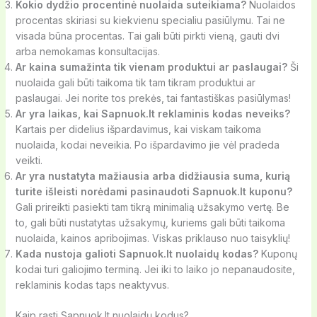
Kokio dydžio procentinė nuolaida suteikiama?
Nuolaidos
procentas skiriasi su kiekvienu specialiu pasiūlymu. Tai ne
visada būna procentas. Tai gali būti pirkti vieną, gauti dvi
arba nemokamas konsultacijas.
Ar kaina sumažinta tik vienam produktui ar paslaugai?
Ši
nuolaida gali būti taikoma tik tam tikram produktui ar
paslaugai. Jei norite tos prekės, tai fantastiškas pasiūlymas!
Ar yra laikas, kai Sapnuok.lt reklaminis kodas neveiks?
Kartais per didelius išpardavimus, kai viskam taikoma
nuolaida, kodai neveikia. Po išpardavimo jie vėl pradeda
veikti.
Ar yra nustatyta mažiausia arba didžiausia suma, kurią
turite išleisti norėdami pasinaudoti Sapnuok.lt kuponu?
Gali prireikti pasiekti tam tikrą minimalią užsakymo vertę. Be
to, gali būti nustatytas užsakymų, kuriems gali būti taikoma
nuolaida, kainos apribojimas. Viskas priklauso nuo taisyklių!
Kada nustoja galioti Sapnuok.lt nuolaidų kodas?
Kuponų
kodai turi galiojimo terminą. Jei iki to laiko jo nepanaudosite,
reklaminis kodas taps neaktyvus.
Kaip rasti Sapnuok.lt nuolaidų kodus?